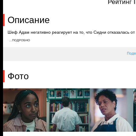
Рейтинг 
Описание
Шеф Адам негативно реагирует на то, что Сидни отказалась от
как Тина просит Луку помочь, когда пытается быстро приготовит
…ПОДРОБНО
Компьютером финансовые показатели ресторана, а Карми неохо
семейный альбом.
Поде
Фото