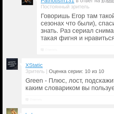
Patriotism131
в ответ на
комм
Постоянный зритель
Говоришь Егор там такой
сезонах что были), спас
знать. Раз сериал снима
такая фигня и нравиться
Ответить
XStatic
|
Зритель
Оценка серии: 10 из 10
Green - Плюс, лост, подскажи
каким словариком вы пользу
Ответить