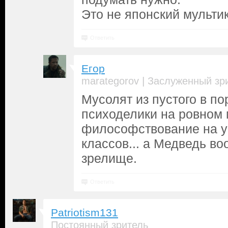
Это не японский мульти
Ответить
Егор
|
marategorov
Заслуженный зр
Мусолят из пустого в по
психоделики на ровном 
философствование на 
классов... а Медведь в
зрелище.
Ответить
Patriotism131
Постоянный зритель