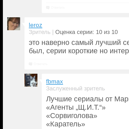
Ответить
leroz
|
Зритель
Оценка серии: 10 из 10
это наверно самый лучший с
был, серии короткие но инте
Ответить
fbmax
Заслуженный зритель
Лучшие сериалы от Мар
«Агенты „Щ.И.Т.“»
«Сорвиголова»
«Каратель»