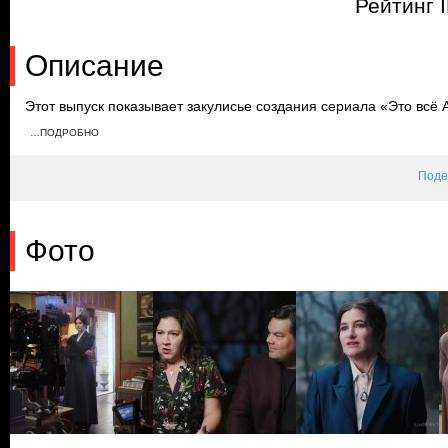
Рейтинг 
Описание
Этот выпуск показывает закулисье создания сериала «Это всё 
сериалом расскажут режиссер Жаклин Шеффер, а также актеры
…ПОДРОБНО
Рапп, Обри Плаза, Сашир Замата и другие участники съемочно
Поде
Фото