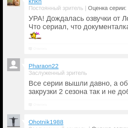
knkn
|
Постоянный зритель
Оценка серии: 
УРА! Дождалась озвучки от Ло
Что сериал, что документалка
Ответить
Pharaon22
Заслуженный зритель
Все серии вышли давно, а о
закрузки 2 сезона так и не до
Ответить
Ohotnik1988