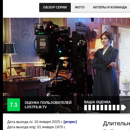
ОБЗОР СЕРИИ
ФОТО
АКТЕРЫ И КОМАНДА
ВАША ОЦЕНКА
ОЦЕНКА ПОЛЬЗОВАТЕЛЕЙ
7.1
LOSTFILM.TV
Дата выхода ru:
10 января 2025
г.
[proper]
Длительн
Дата выхода eng: 01 января 1970 г.