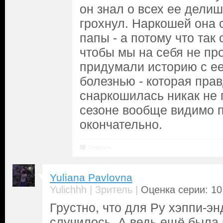
он знал о всех ее делиш
грохнул. Наркошей она 
папы - а потому что так
чтобы мы на себя не пр
придумали историю с ее
болезнью - которая прав
снаркошилась никак не 
сезоне вообще видимо 
окончательно.
Ответить
Yuliana Pavlovna
|
|
Yulichhh
Зритель
Оценка серии: 10
Грустно, что для Ру хэппи-эн
случилось. А ведь ещё была 