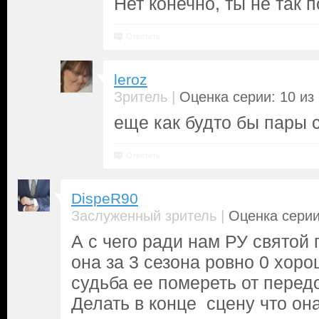
Нет конечно, ты не так 
Ответить
leroz
|
Зритель
Оценка серии: 10 из
еще как будто бы пары 
Ответить
DispeR90
|
Заслуженный зритель
Оценка серии
А с чего ради нам РУ святой
она за 3 сезона ровно 0 хоро
судьба ее помереть от передо
Делать в конце сцену что она