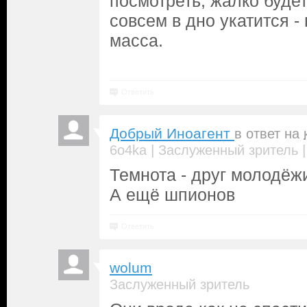
посмотреть, жалко буде
совсем в дно укатится 
масса.
Ответить
Добрый Иноагент
в ответ на
|
6o4ka
Заслуженный зритель
Темнота - друг молодёж
А ещё шпионов
Ответить
wolum
Заслуженный зритель