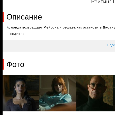
Рейтинг 
Описание
Команда возвращает Мейсона и решает, как остановить Джоану
Джоана встречается с российским премьер-министром и предла
…ПОДРОБНО
спутниками. Надя и Мейсон привозят Эбби в убежище, в то вре
убийцей.
Поде
Фото