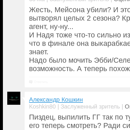
Жесть, Мейсона убили? И это
вытворял целых 2 сезона? К
агент, ну-ну...
И Надя тоже что-то сильно из
что в финале она выкарабкае
знает.
Надо было мочить Эбби/Селе
возможность. А теперь похо
Ответить
Александр Кошкин
|
|
Koshkin80
Заслуженный зритель
О
Пиздец, выпилить ГГ так по ту
его теперь смотреть? Ради с