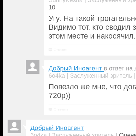
|
SunnyKesha
Заслуженный зр
10
Угу. На такой трогательн
Видимо тот, кто сводил 
этом месте и накосячил.
Ответить
Добрый Иноагент
в ответ на
|
6o4ka
Заслуженный зритель
Повезло же мне, что дог
720р))
Ответить
Добрый Иноагент
|
|
6o4ka
Заслуженный зритель
Оценк