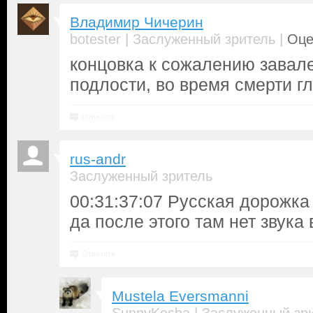
Владимир Чичерин
|
|
botester
Заслуженный зритель
Оце
концовка к сожалению завале
подлости, во время смерти гл
Ответить
rus-andr
Заслуженный зритель
00:31:37:07 Русская дорожка
да после этого там нет звука
Ответить
Mustela Eversmanni