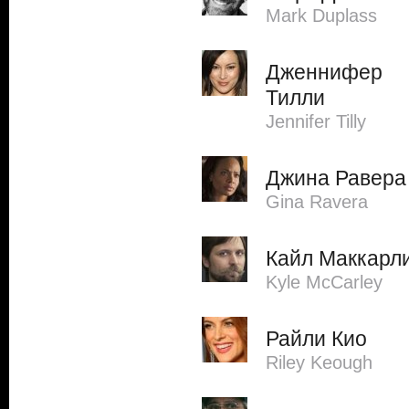
Mark Duplass
Дженнифер
Тилли
Jennifer Tilly
Джина Равера
Gina Ravera
Кайл Маккарл
Kyle McCarley
Райли Кио
Riley Keough