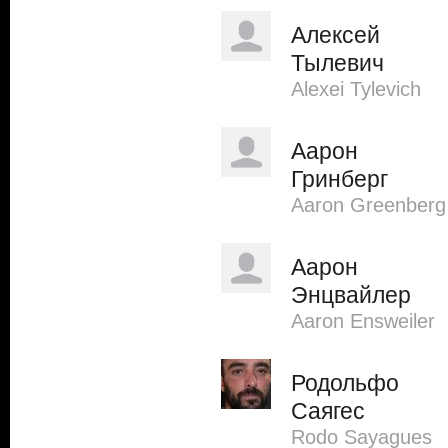
Алексей
Тылевич
Alexei Tylevich
Аарон
Гринберг
Aaron Greenberg
Аарон
Энцвайлер
Aaron Ensweiler
Родольфо
Саягес
Rodo Sayagues