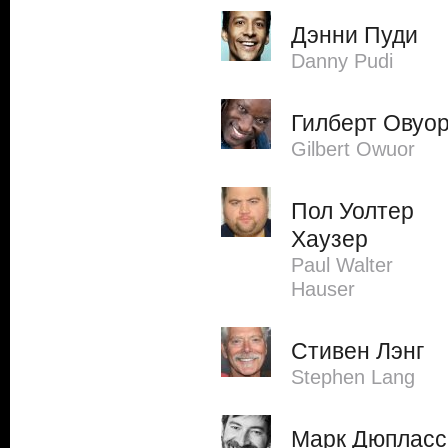
Дэнни Пуди
Danny Pudi
Гилберт Овуо
Gilbert Owuor
Пол Уолтер
Хаузер
Paul Walter
Hauser
Стивен Лэнг
Stephen Lang
Марк Дюпласс