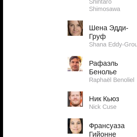
Shintaro
Shimosawa
Шена Эдди-
Груф
Shana Eddy-Grou
Рафаэль
Бенолье
Raphaël Benoliel
Ник Кьюз
Nick Cuse
Франсуаза
Гийонне