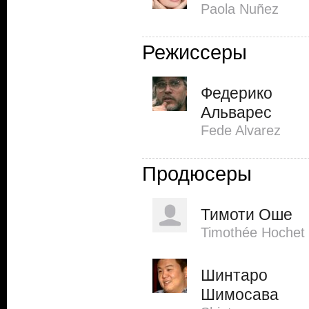
Paola Nuñez
Режиссеры
Федерико
Альварес
Fede Alvarez
Продюсеры
Тимоти Оше
Timothée Hochet
Шинтаро
Шимосава