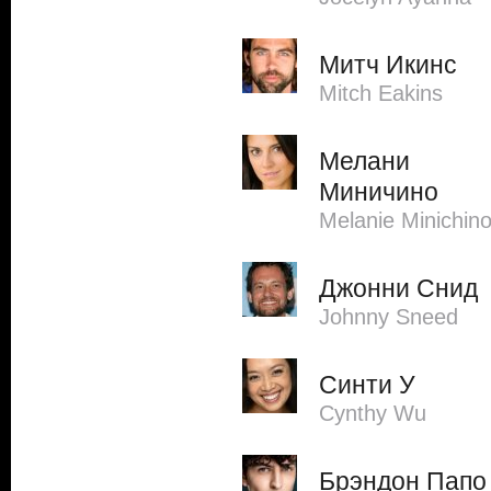
Митч Икинс
Mitch Eakins
Мелани
Миничино
Melanie Minichin
Джонни Снид
Johnny Sneed
Синти У
Cynthy Wu
Брэндон Папо