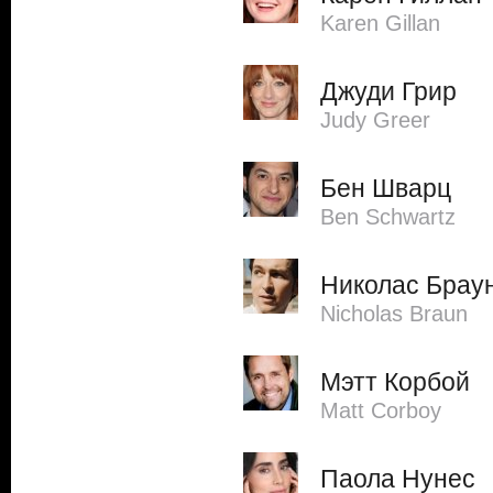
Karen Gillan
Джуди Грир
Judy Greer
Бен Шварц
Ben Schwartz
Николас Брау
Nicholas Braun
Мэтт Корбой
Matt Corboy
Паола Нунес