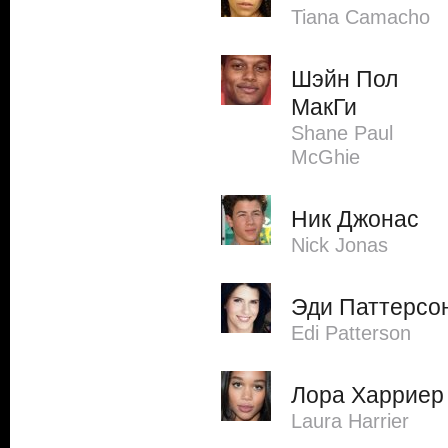
Tiana Camacho
Шэйн Пол
МакГи
Shane Paul
McGhie
Ник Джонас
Nick Jonas
Эди Паттерсо
Edi Patterson
Лора Харриер
Laura Harrier