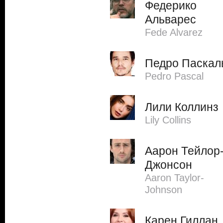
Федерико
Альварес
Fede Alvarez
Педро Паскал
Pedro Pascal
Лили Коллинз
Lily Collins
Аарон Тейлор
Джонсон
Aaron Taylor-
Johnson
Карен Гиллан