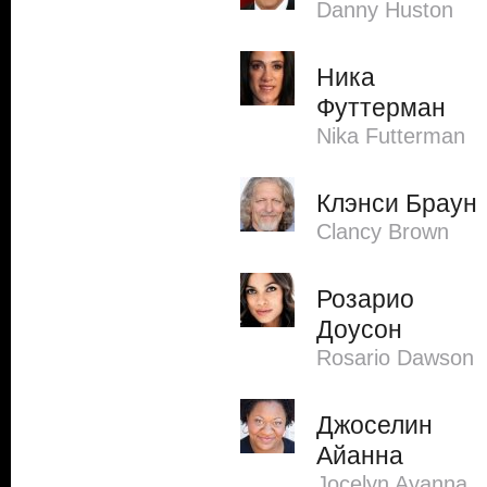
Danny Huston
Ника
Футтерман
Nika Futterman
Клэнси Браун
Clancy Brown
Розарио
Доусон
Rosario Dawson
Джоселин
Айанна
Jocelyn Ayanna