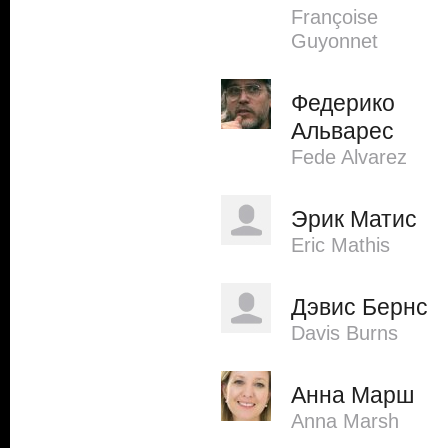
Françoise
Guyonnet
Федерико
Альварес
Fede Alvarez
Эрик Матис
Eric Mathis
Дэвис Бернс
Davis Burns
Анна Марш
Anna Marsh