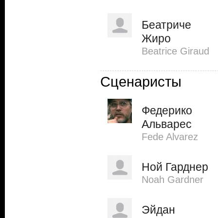
Беатриче
Жиро
Beatrice Giraud
Сценаристы
Федерико
Альварес
Fede Alvarez
Ной Гарднер
Noah Gardner
Эйдан