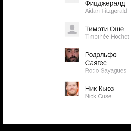
Фицджералд
Aidan Fitzgerald
Тимоти Оше
Timothée Hochet
Родольфо
Саягес
Rodo Sayagues
Ник Кьюз
Nick Cuse