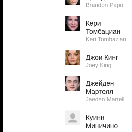
Brandon Papo
Кери
Томбациан
Keri Tombazian
Джои Кинг
Joey King
Джейден
Мартелл
Jaeden Martell
Куинн
Миничино