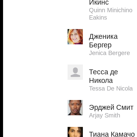
Икинс
Quinn Minichino
Eakins
Дженика
Бергер
Jenica Bergere
Тесса де
Никола
Tessa De Nicola
Эрджей Смит
Arjay Smith
Тиана Камачо