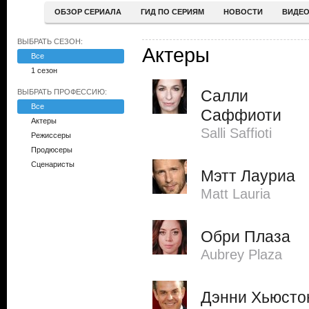
ОБЗОР СЕРИАЛА
ГИД ПО СЕРИЯМ
НОВОСТИ
ВИДЕ
ВЫБРАТЬ СЕЗОН:
Актеры
Все
1 сезон
Салли
ВЫБРАТЬ ПРОФЕССИЮ:
Все
Саффиоти
Актеры
Salli Saffioti
Режиссеры
Продюсеры
Сценаристы
Мэтт Лауриа
Matt Lauria
Обри Плаза
Aubrey Plaza
Дэнни Хьюсто