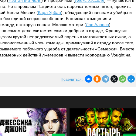
уар (
Нэйтан Митчелл
) и Прозрачный (
Алекс Хэсселл
) — купаются в
дно. Но в прошлом Патриота есть парочка темных пятен, пролить
кий Билли Мясник (
Карл Урбан
), обладающий навыками убийцы и
к без единой сверхспособности. В поисках отмщения и
оманду, в которую вошли: Молоко матери (
Лас Алонсо
) —
 на самом деле считается самым добрым в отряде, Французик
 целом крутой непредсказуемый парень в мотоциклетных очках, а
 новоиспеченный член команды, примкнувший к отряду после того,
 называемого побочного ущерба от деятельности «Семерки». Вместе
авомерных действий лжегероев и вывести корпорацию Vought на
Поделиться: