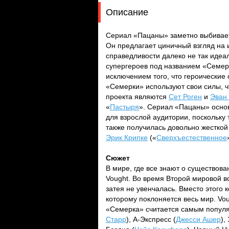
Описание
Сериал «Пацаны» заметно выбивает
Он предлагает циничный взгляд на 
справедливости далеко не так идеал
супергероев под названием «Семер
исключением того, что героические
«Семерки» используют свои силы, ч
проекта являются
Сет Роген
и
Эван 
«
Пастыря
». Сериал «Пацаны» осно
для взрослой аудитории, поскольку
также получилась довольно жестко
Эрик Крипке
(«
Сверхъестественное
Сюжет
В мире, где все знают о существов
Vought. Во время Второй мировой в
затея не увенчалась. Вместо этого 
которому поклоняется весь мир. Vou
«Семерка» считается самым популя
Старр
), А-Экспресс (
Джесси Ашер
),