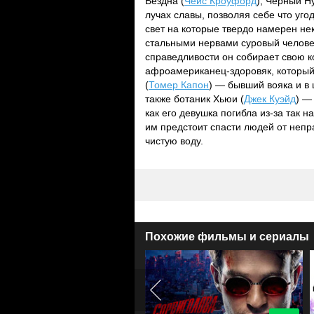
Бездна (
Чейс Кроуфорд
), Черный Н
лучах славы, позволяя себе что уго
свет на которые твердо намерен не
стальными нервами суровый челове
справедливости он собирает свою к
афроамериканец-здоровяк, который
(
Томер Капон
) — бывший вояка и в
также ботаник Хьюи (
Джек Куэйд
) —
как его девушка погибла из-за так
им предстоит спасти людей от непр
чистую воду.
Похожие фильмы и сериалы