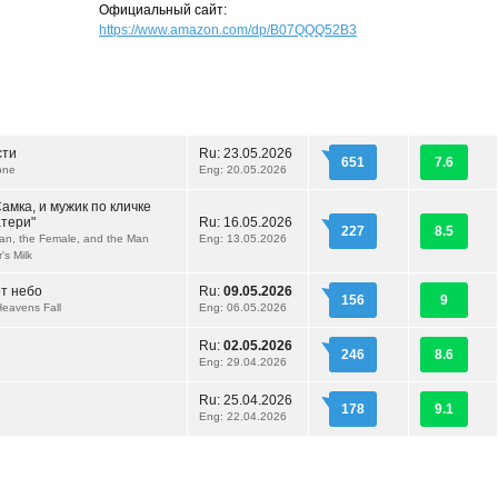
Официальный сайт:
https://www.amazon.com/dp/B07QQQ52B3
сти
Ru:
23.05.2026
651
7.6
one
Eng: 20.05.2026
амка, и мужик по кличке
тери"
Ru:
16.05.2026
227
8.5
n, the Female, and the Man
Eng: 13.05.2026
's Milk
ет небо
Ru:
09.05.2026
156
9
eavens Fall
Eng: 06.05.2026
Ru:
02.05.2026
246
8.6
Eng: 29.04.2026
Ru:
25.04.2026
178
9.1
Eng: 22.04.2026