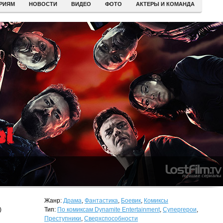
ЕРИЯМ
НОВОСТИ
ВИДЕО
ФОТО
АКТЕРЫ И КОМАНДА
Жанр:
Драма
,
Фантастика
,
Боевик
,
Комиксы
)
Тип:
По комиксам Dynamite Entertainment
,
Супергерои
,
Преступники
,
Сверхспособности