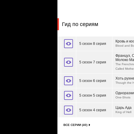
Гид по сериям
Кровь и ко
5 сезон 8 серия
Blood and B
Француз, С
Молоко Ма
5 сезон 7 серия
The Frenchma
Called Mother
Хоть рухн
5 сезон 6 серия
Though the H
Одноразки
5 сезон 5 серия
One-Shots
Царь Ада
5 сезон 4 серия
King of Hell
ВСЕ СЕРИИ (40)