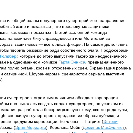
ся из общей волны популярного супергеройского направления.
избитый жанр и показывает, что пресловутые защитники
ьны, как может показаться. В этой вселенной команда
ка» напоминает Лигу справедливости или Мстителей за
 образы защитников — всего лишь фикция. На самом деле, члены
тобы творить беззаконие ради собственного блага. Продюсерами
Голдберг
, которые до этого выпустили такого же неоднозначного
ван на одноименном комиксе
Гарта Энниса
, предназначенного
 там полно ругани, крови и откровенных сцен. Экранизация романа
й и сатиричной. Шоураннером и сценаристом сериала выступил
»).
ании супергероев, огромным влиянием обладает корпорация
ойны она пыталась создать солдат-супергероев, но успехом их
компания разработала беспроигрышную схему, своего рода культ,
ght спонсирует супергероев, продавая их образы публике, и
рным продуктом корпорации. Ее члены — Патриот (
Энтони
 Звезда (
Эрин Мориарти
), Королева Мейв (
Доминик МакЭллигот
),