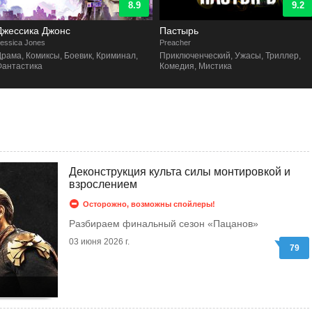
8.9
9.2
Джессика Джонс
Пастырь
essica Jones
Preacher
Драма, Комиксы, Боевик, Криминал,
Приключенческий, Ужасы, Триллер,
Фантастика
Комедия, Мистика
Деконструкция культа силы монтировкой и
взрослением
Осторожно, возможны спойлеры!
Разбираем финальный сезон «Пацанов»
03 июня 2026 г.
79