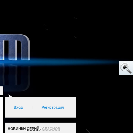
Вход
|
Регистрация
НОВИНКИ
СЕРИЙ
/
СЕЗОНОВ