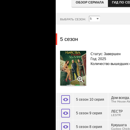
ОБЗОР СЕРИАЛА
ГИД ПО С
ВЫБРАТЬ СЕЗОН:
5 сезон
Статус: Завершен
Год: 2025
Количество вышедших 
Дом всегда.
5 сезон 10 серия
The House Alw
ЛЕСТР
5 сезон 9 серия
LESTR
Кукушата
5 сезон 8 серия
Cuckoo Chick