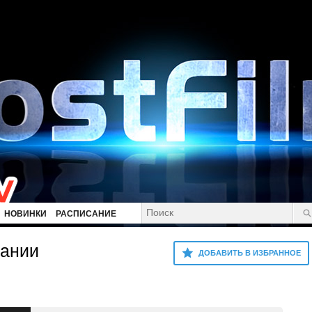
НОВИНКИ
РАСПИСАНИЕ
дании
ДОБАВИТЬ В ИЗБРАННОЕ