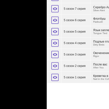
Серебро А
5 сезон 7 серия
Silver Alert
Флэтбуш
5 сезон 6 серия
Flatbush
Язык запл
5 сезон 5 серия
Tongue Tied
Подлые пт
5 сезон 4 серия
Dirty Birds
Окоченени
5 сезон 3 серия
Rigor
После вас
5 сезон 2 серия
After You
Креветка в
5 сезон 1 серия
Nail in the Cof