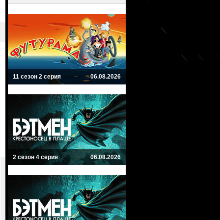
11 сезон 2 серия
06.08.2026
2 сезон 4 серия
06.08.2026