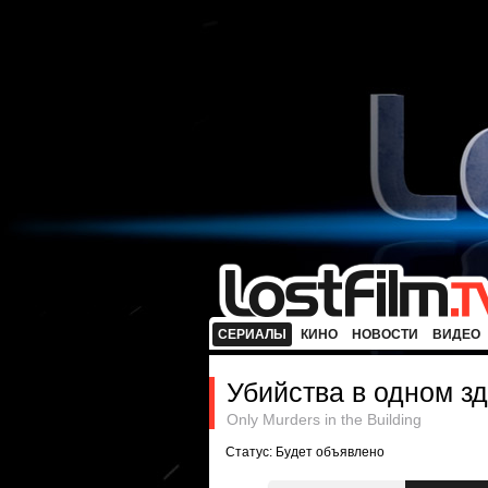
СЕРИАЛЫ
КИНО
НОВОСТИ
ВИДЕО
Убийства в одном з
Only Murders in the Building
Статус: Будет объявлено