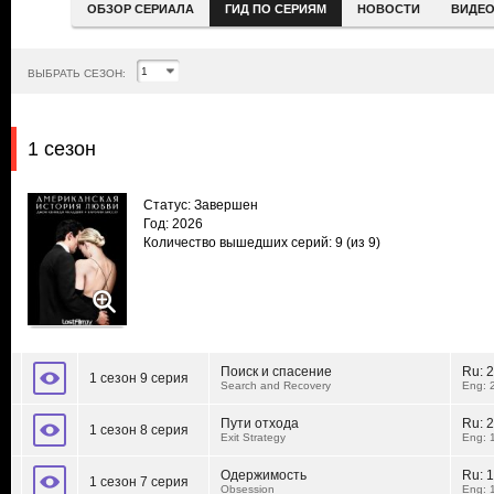
ОБЗОР СЕРИАЛА
ГИД ПО СЕРИЯМ
НОВОСТИ
ВИДЕ
ВЫБРАТЬ СЕЗОН:
1 сезон
Статус: Завершен
Год: 2026
Количество вышедших серий: 9
(из 9)
Поиск и спасение
Ru:
2
1 сезон 9 серия
Search and Recovery
Eng: 
Пути отхода
Ru:
2
1 сезон 8 серия
Exit Strategy
Eng: 
Одержимость
Ru:
1
1 сезон 7 серия
Obsession
Eng: 