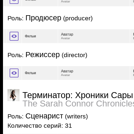
Avatar
Продюсер
Роль:
(producer)
Аватар
Фильм
Avatar
Режиссер
Роль:
(director)
Аватар
Фильм
Avatar
Терминатор: Хроники Сары
The Sarah Connor Chronicle
Сценарист
Роль:
(writers)
Количество серий: 31