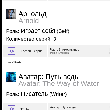
Арнольд
Arnold
Играет себя
Роль:
(Self)
Количество серий: 3
Часть 3: Американец
1 сезон 3 серия
Part 3: American
…БОЛЬШЕ
Аватар: Путь воды
Avatar: The Way of Water
Писатель
Роль:
(Writer)
Аватар: Путь воды
Фильм