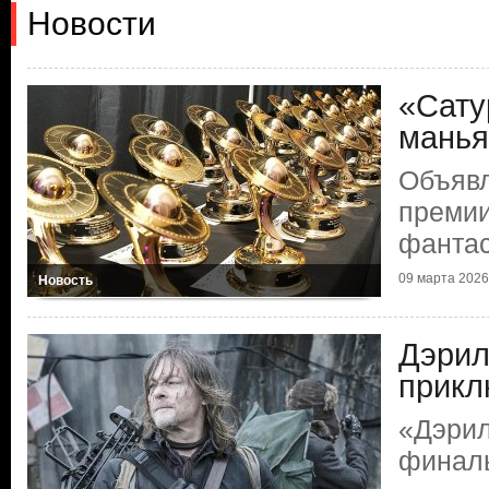
Новости
«Сату
манья
Объяв
премии
фантас
09 марта 2026 
Новость
Дэрил
прикл
«Дэрил
финал