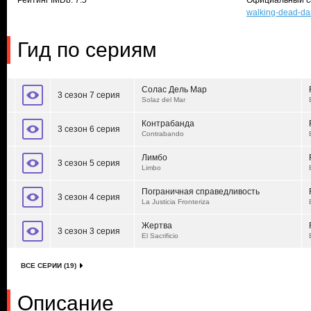
Рейтинг IMDb: 7.5
Официальный с
walking-dead-da
Гид по сериям
Солас Дель Мар
3 сезон 7 серия
Solaz del Mar
Контрабанда
3 сезон 6 серия
Contrabando
Лимбо
3 сезон 5 серия
Limbo
Пограничная справедливость
3 сезон 4 серия
La Justicia Fronteriza
Жертва
3 сезон 3 серия
El Sacrificio
ВСЕ СЕРИИ (19)
Описание