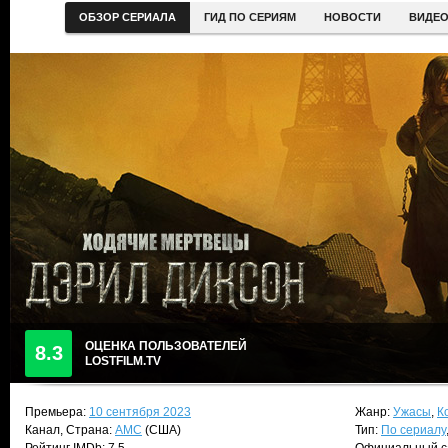
ОБЗОР СЕРИАЛА
ГИД ПО СЕРИЯМ
НОВОСТИ
ВИДЕ
ОЦЕНКА ПОЛЬЗОВАТЕЛЕЙ
8.3
LOSTFILM.TV
Премьера:
10 сентября 2023
Жанр:
Ужасы
,
К
Канал, Страна:
AMC
(США)
Тип:
По сериалу