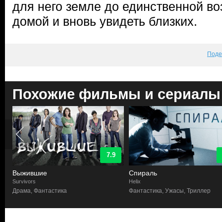
для него земле до единственной в
домой и вновь увидеть близких.
Поде
Похожие фильмы и сериалы
7.9
Выжившие
Спираль
Survivors
Helix
,
Драма, Фантастика
Фантастика, Ужасы, Триллер