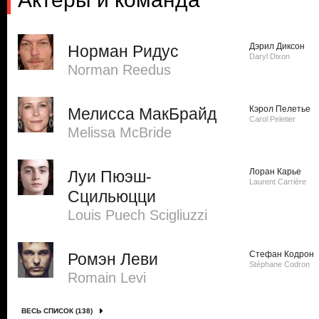
Дэрил Диксон
Норман Ридус
Daryl Dixon
Norman Reedus
Кэрол Пелетье
Мелисса МакБрайд
Carol Peletier
Melissa McBride
Лоран Карье
Луи Пюэш-
Laurent Carrière
Сцильюцци
Louis Puech Scigliuzzi
Стефан Кодрон
Ромэн Леви
Stéphane Codron
Romain Levi
ВЕСЬ СПИСОК (138)