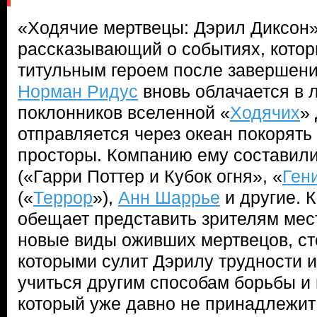
«Ходячие мертвецы: Дэрил Диксон
рассказывающий о событиях, кото
титульным героем после завершени
Норман Ридус
вновь облачается в
поклонников вселенной «
Ходячих
»
отправляется через океан покорять
просторы. Компанию ему составил
(«Гарри Поттер и Кубок огня», «
Ген
(«
Террор
»),
Анн Шаррье
и другие. 
обещает представить зрителям ме
новые виды оживших мертвецов, ст
которыми сулит Дэрилу трудности 
учиться другим способам борьбы и
который уже давно не принадлежит