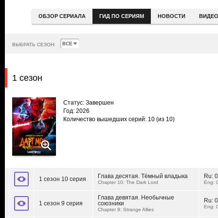
ОБЗОР СЕРИАЛА
ГИД ПО СЕРИЯМ
НОВОСТИ
ВИДЕ
ВЫБРАТЬ СЕЗОН:
1 сезон
Статус: Завершен
Год: 2026
Количество вышедших серий: 10
(из 10)
Глава десятая. Тёмный владыка
Ru:
0
1 сезон 10 серия
Chapter 10: The Dark Lord
Eng: 
Глава девятая. Необычные
Ru:
0
1 сезон 9 серия
союзники
Eng: 
Chapter 9: Strange Allies