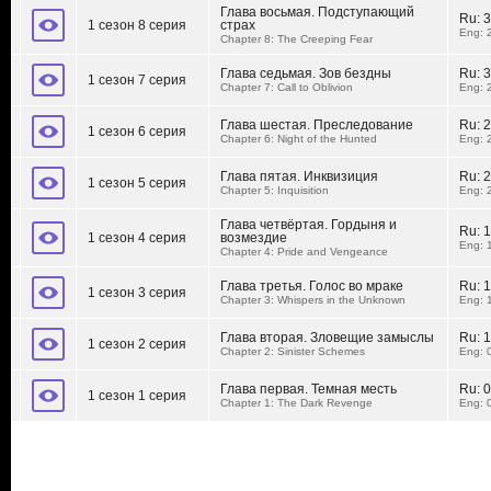
Глава восьмая. Подступающий
Ru:
3
1 сезон 8 серия
страх
Eng: 
Chapter 8: The Creeping Fear
Глава седьмая. Зов бездны
Ru:
3
1 сезон 7 серия
Chapter 7: Call to Oblivion
Eng: 
Глава шестая. Преследование
Ru:
2
1 сезон 6 серия
Chapter 6: Night of the Hunted
Eng: 
Глава пятая. Инквизиция
Ru:
2
1 сезон 5 серия
Chapter 5: Inquisition
Eng: 
Глава четвёртая. Гордыня и
Ru:
1
1 сезон 4 серия
возмездие
Eng: 
Chapter 4: Pride and Vengeance
Глава третья. Голос во мраке
Ru:
1
1 сезон 3 серия
Chapter 3: Whispers in the Unknown
Eng: 
Глава вторая. Зловещие замыслы
Ru:
1
1 сезон 2 серия
Chapter 2: Sinister Schemes
Eng: 
Глава первая. Темная месть
Ru:
0
1 сезон 1 серия
Chapter 1: The Dark Revenge
Eng: 