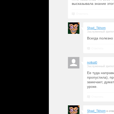
высказывала знание этог
Ответить
Shad_Tkhom
Заслуженный зрите
Всегда полезно 
Ответить
notkat0
Заслуженный зрите
Ее туда направи
пропустила), пр
замечает, думат
уроке.
Ответить
Shad_Tkhom
в отв