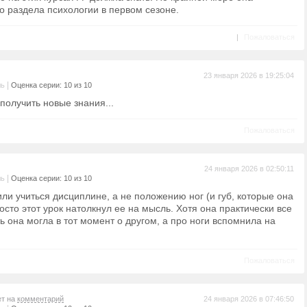
о раздела психологии в первом сезоне.
|
Пожаловаться
23 января 2026 в 19:25:04
|
ль
Оценка серии: 10 из 10
получить новые знания...
Пожаловаться
24 января 2026 в 02:50:11
|
ль
Оценка серии: 10 из 10
ли учиться дисциплине, а не положению ног (и губ, которые она
осто этот урок натолкнул ее на мысль. Хотя она практически все
ь она могла в тот момент о другом, а про ноги вспомнила на
Пожаловаться
ет на
комментарий
24 января 2026 в 07:46:50