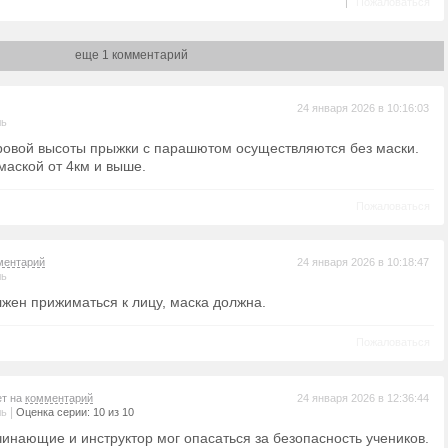
|
Пожаловаться
еще 1 комментарий
24 января 2026 в 10:16:03
ль
ровой высоты прыжки с парашютом осуществляются без маски.
маской от 4км и выше.
Пожаловаться
ментарий
24 января 2026 в 10:18:47
ль
лжен прижиматься к лицу, маска должна.
Пожаловаться
ет на
комментарий
24 января 2026 в 12:36:44
|
ль
Оценка серии: 10 из 10
чинающие и инструктор мог опасаться за безопасность учеников.