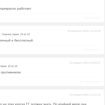
 прекрасно работает
Пожаловаться
20 февраля 2026 в 10:34:59
|
Оценка серии: 10 из 10
тличный и бесплатный.
Пожаловаться
23 января 2026 в 19:05:27
ерии: 10 из 10
 противником.
|
Пожаловаться
23 января 2026 в 19:12:15
то на этих курсах ГГ должна знать. По крайней мере она