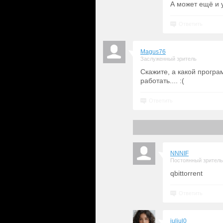
А может ещё и у
Ответить
Magus76
Заслуженный зритель
Скажите, а какой прогр
работать.... :(
Ответить
NNNIF
Постоянный зритель
qbittorrent
Ответить
juljul0